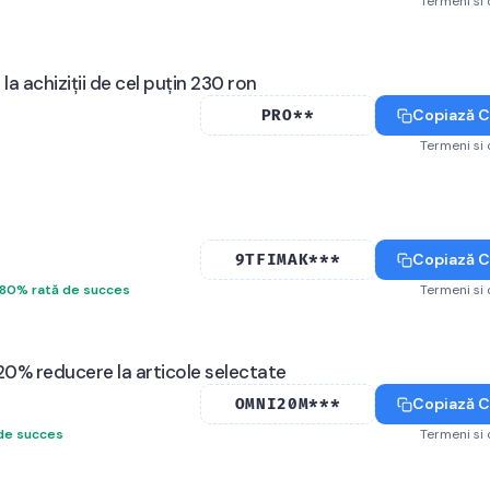
Termeni si 
a achiziții de cel puțin 230 ron
Copiază 
PRO**
Termeni si 
Copiază 
9TFIMAK***
80
%
rată de succes
Termeni si 
20% reducere la articole selectate
Copiază 
OMNI20M***
 de succes
Termeni si 