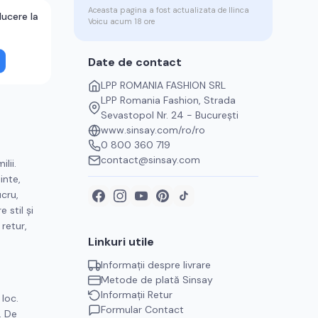
Aceasta pagina a fost actualizata de
Ilinca
ucere la
Voicu
acum 18 ore
Date de contact
LPP ROMANIA FASHION SRL
LPP Romania Fashion, Strada
Sevastopol Nr. 24 - București
www.sinsay.com/ro/ro
0 800 360 719
contact@sinsay.com
lii.
inte,
cru,
 stil și
retur,
Linkuri utile
Informații despre livrare
Metode de plată
Sinsay
Informații Retur
 loc.
Formular Contact
. De