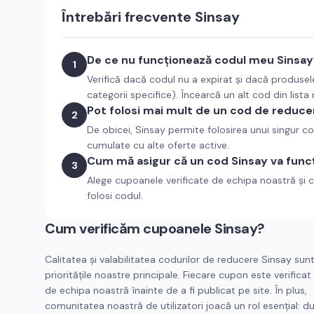
Întrebări frecvente
Sinsay
De ce nu funcționează codul meu Sinsay
1
Verifică dacă codul nu a expirat și dacă produsel
categorii specifice). Încearcă un alt cod din lista
Pot folosi mai mult de un cod de reducer
2
De obicei, Sinsay permite folosirea unui singur 
cumulate cu alte oferte active.
Cum mă asigur că un cod Sinsay va func
3
Alege cupoanele verificate de echipa noastră și c
folosi codul.
Cum verificăm cupoanele
Sinsay
?
Calitatea și valabilitatea codurilor de reducere
Sinsay
sun
prioritățile noastre principale. Fiecare cupon este verifica
de echipa noastră înainte de a fi publicat pe site. În plus,
comunitatea noastră de utilizatori joacă un rol esențial: d