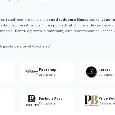
omoții suplimentare folosind un
cod reducere Sinsay
sau un
vouche
implu: codul se introduce în câmpul dedicat din coșul de cumpărături,
ampaniei. Pentru a profita la maximum, este recomandat să verifice v
i găsite pe site-ul Voucher.ro
Footshop
Lerato
21
cupoane
20
cupoan
Fashion Days
Prive Bo
13
cupoane
12
cupoane