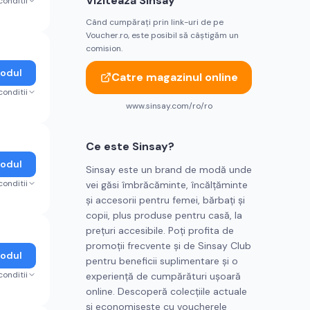
Vizitează
Sinsay
conditii
Când cumpărați prin link-uri de pe
Voucher.ro, este posibil să câștigăm un
comision.
Codul
Catre magazinul online
conditii
www.sinsay.com/ro/ro
Ce este
Sinsay
?
Codul
Sinsay este un brand de modă unde
conditii
vei găsi îmbrăcăminte, încălțăminte
și accesorii pentru femei, bărbați și
copii, plus produse pentru casă, la
prețuri accesibile. Poți profita de
promoții frecvente și de Sinsay Club
Codul
pentru beneficii suplimentare și o
conditii
experiență de cumpărături ușoară
online. Descoperă colecțiile actuale
și economisește cu voucherele