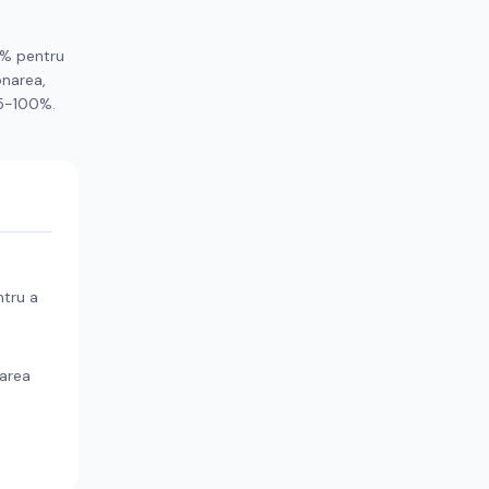
5% pentru
onarea,
95-100%.
ntru a
zarea