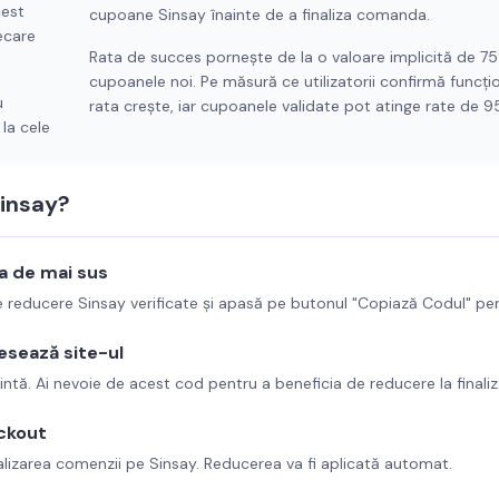
cest
cupoane
Sinsay
înainte de a finaliza comanda.
ecare
Rata de succes pornește de la o valoare implicită de 7
cupoanele noi. Pe măsură ce utilizatorii confirmă funcți
u
rata crește, iar cupoanele validate pot atinge rate de 
la cele
insay
?
ta de mai sus
de reducere
Sinsay
verificate și apasă pe butonul "Copiază Codul" pe
esează site-ul
intă. Ai nevoie de acest cod pentru a beneficia de reducere la finali
ckout
alizarea comenzii pe
Sinsay
. Reducerea va fi aplicată automat.