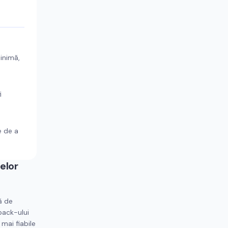
minimă,
i
e de a
elor
ă de
back-ului
 mai fiabile