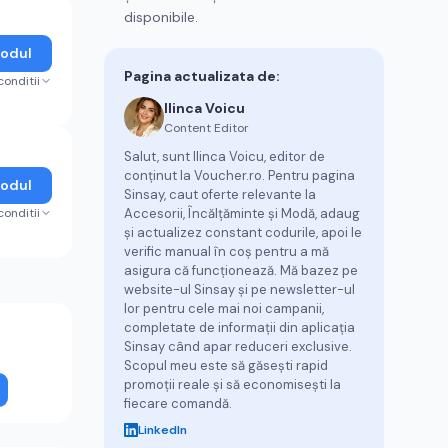
disponibile.
Codul
Pagina actualizata de:
conditii
Ilinca Voicu
Content Editor
Salut, sunt Ilinca Voicu, editor de
conținut la Voucher.ro. Pentru pagina
Codul
Sinsay, caut oferte relevante la
conditii
Accesorii, Încălțăminte și Modă, adaug
și actualizez constant codurile, apoi le
verific manual în coș pentru a mă
asigura că funcționează. Mă bazez pe
website-ul Sinsay și pe newsletter-ul
lor pentru cele mai noi campanii,
completate de informații din aplicația
Sinsay când apar reduceri exclusive.
Scopul meu este să găsești rapid
promoții reale și să economisești la
fiecare comandă.
LinkedIn