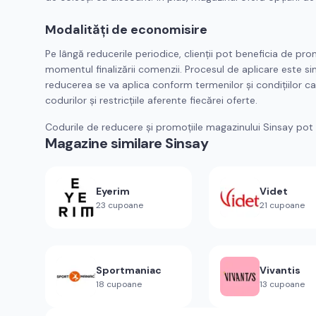
Modalități de economisire
Pe lângă reducerile periodice, clienții pot beneficia de pr
momentul finalizării comenzii. Procesul de aplicare este s
reducerea se va aplica conform termenilor și condițiilor c
codurilor și restricțiile aferente fiecărei oferte.
Codurile de reducere și promoțiile magazinului Sinsay pot f
Magazine similare
Sinsay
Eyerim
Videt
23
cupoane
21
cupoane
Sportmaniac
Vivantis
18
cupoane
13
cupoane