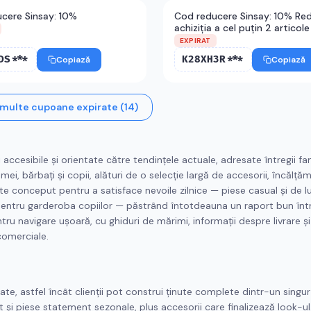
cere Sinsay: 10%
Cod reducere Sinsay: 10% Red
achiziția a cel puțin 2 articole
EXPIRAT
DS***
K28XH3R***
Copiază
Copiază
 multe cupoane expirate (
14
)
cesibile și orientate către tendințele actuale, adresate întregii fami
, bărbați și copii, alături de o selecție largă de accesorii, încălțăm
 conceput pentru a satisface nevoile zilnice — piese casual și de lu
entru garderoba copiilor — păstrând întotdeauna un raport bun între
u navigare ușoară, cu ghiduri de mărimi, informații despre livrare și 
comerciale.
tate, astfel încât clienții pot construi ținute complete dintr-un singur
și piese statement sezonale, plus accesorii care finalizează look-ul