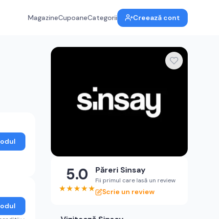
Magazine
Cupoane
Categorii
Creează cont
Codul
5.0
Păreri
Sinsay
Fii primul care lasă un review
★
★
★
★
★
Scrie un review
Codul