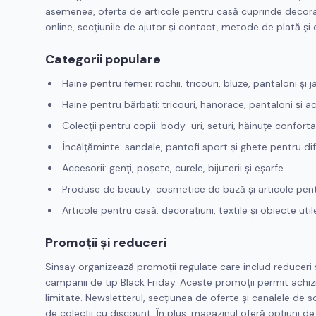
asemenea, oferta de articole pentru casă cuprinde decorați
online, secțiunile de ajutor și contact, metode de plată și o
Categorii populare
Haine pentru femei: rochii, tricouri, bluze, pantaloni și 
Haine pentru bărbați: tricouri, hanorace, pantaloni și ac
Colecții pentru copii: body-uri, seturi, hăinuțe conforta
Încălțăminte: sandale, pantofi sport și ghete pentru di
Accesorii: genți, poșete, curele, bijuterii și eșarfe
Produse de beauty: cosmetice de bază și articole pentr
Articole pentru casă: decorațiuni, textile și obiecte uti
Promoții și reduceri
Sinsay organizează promoții regulate care includ reduceri 
campanii de tip Black Friday. Aceste promoții permit achiziț
limitate. Newsletterul, secțiunea de oferte și canalele de s
de colecții cu discount. În plus, magazinul oferă opțiuni de