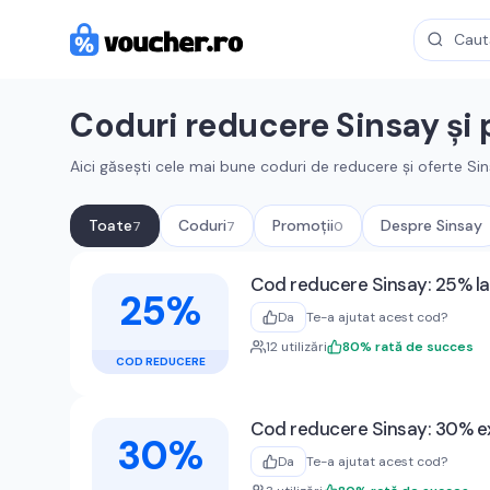
Coduri reducere
Sinsay
și 
Aici găsești cele mai bune coduri de reducere și oferte
Sin
Toate
Coduri
Promoții
Despre
Sinsay
7
7
0
Cupoane active
Sinsay
Cod reducere Sinsay: 25% l
25%
Da
Te-a ajutat acest cod?
12
utilizări
80
%
rată de succes
COD REDUCERE
Cod reducere Sinsay: 30% ex
30%
Da
Te-a ajutat acest cod?