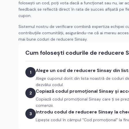
folosești un cod, poți vota dacă a funcționat sau nu, iar a
feedback se reflectă direct în rata de succes afișată pe fi
cupon.
Sistemul nostru de verificare combină expertiza echipei c
contribuțiile comunității, asigurându-ne că ai mereu acces 
mai bune coduri de reducere
Sinsay
.
Cum folosești codurile de reducere
S
Alege un cod de reducere
Sinsay
din lis
1
Alege cuponul dorit din lista noastră de coduri 
dezvălui codul.
Copiază codul promoțional
Sinsay
și acc
2
Copiază codul promoțional
Sinsay
care ți se prez
comenzii.
Introdu codul de reducere
Sinsay
la che
3
Lipește codul în câmpul "Cod promoțional" la fin