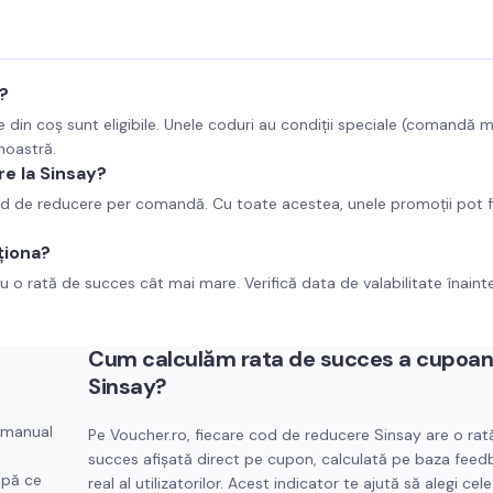
?
e din coș sunt eligibile. Unele coduri au condiții speciale (comandă 
 noastră.
e la Sinsay?
cod de reducere per comandă. Cu toate acestea, unele promoții pot f
ționa?
u o rată de succes cât mai mare. Verifică data de valabilitate înaint
Cum calculăm rata de succes a cupoan
Sinsay
?
t
t manual
Pe Voucher.ro, fiecare cod de reducere
Sinsay
are o rat
succes afișată direct pe cupon, calculată pe baza feed
upă ce
real al utilizatorilor. Acest indicator te ajută să alegi cele