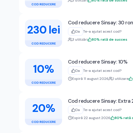
3
utilizări
80
%
rată de succes
COD REDUCERE
Cod reducere Sinsay: 30 ron l
230 lei
Da
Te-a ajutat acest cod?
3
utilizări
80
%
rată de succes
COD REDUCERE
Cod reducere Sinsay: 10%
10%
Da
Te-a ajutat acest cod?
Expiră 11 august 2026
1
utilizare
COD REDUCERE
Cod reducere Sinsay: Extra 
20%
Da
Te-a ajutat acest cod?
Expiră 22 august 2026
80
%
rată
COD REDUCERE