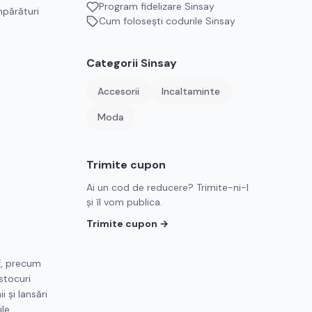
Program fidelizare
Sinsay
mpărături
Cum folosești codurile
Sinsay
Categorii
Sinsay
Accesorii
Incaltaminte
Moda
Trimite cupon
Ai un cod de reducere? Trimite-ni-l
și îl vom publica.
Trimite cupon →
f, precum
stocuri
 și lansări
le.