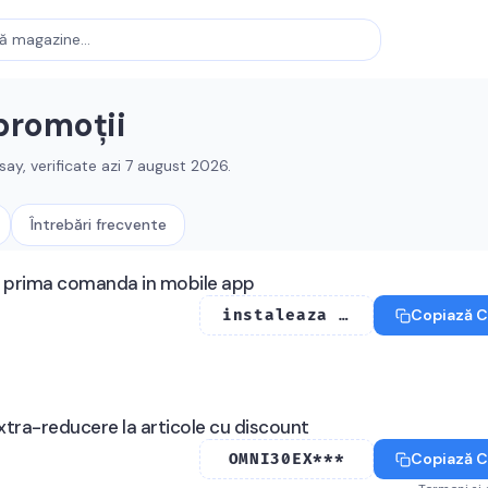
promoții
say
, verificate azi
7 august 2026
.
Întrebări frecvente
a prima comanda in mobile app
Copiază 
instaleaza mob*******
tra-reducere la articole cu discount
Copiază 
OMNI30EX***