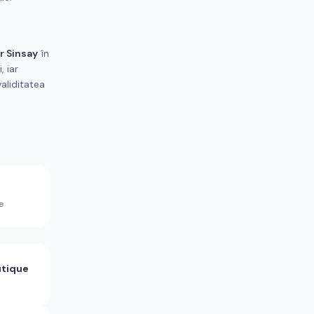
r Sinsay
în
 iar
aliditatea
e
utique