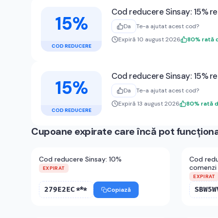
Cod reducere Sinsay: 15% r
15%
Da
Te-a ajutat acest cod?
Expiră 10 august 2026
80
%
rată 
COD REDUCERE
Cod reducere Sinsay: 15% r
15%
Da
Te-a ajutat acest cod?
Expiră 13 august 2026
80
%
rată 
COD REDUCERE
Cupoane expirate care încă pot funcțion
Cod reducere Sinsay: 10%
Cod redu
comenzi 
EXPIRAT
EXPIRAT
279E2EC***
SBW5W
Copiază