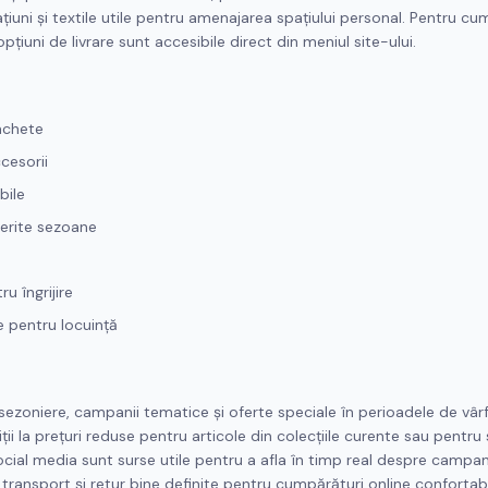
uni și textile utile pentru amenajarea spațiului personal. Pentru cu
pțiuni de livrare sunt accesibile direct din meniul site-ului.
jachete
cesorii
bile
ferite sezoane
u îngrijire
le pentru locuință
sezoniere, campanii tematice și oferte speciale în perioadele de vâr
ii la prețuri reduse pentru articole din colecțiile curente sau pentru 
ocial media sunt surse utile pentru a afla în timp real despre campanii
 transport și retur bine definite pentru cumpărături online confortabi