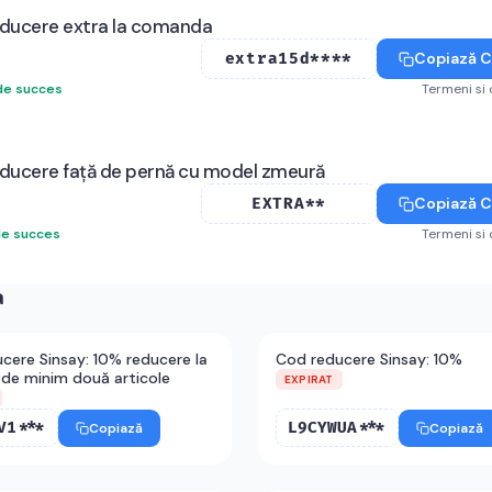
educere extra la comanda
Copiază 
extra15d****
de succes
Termeni si 
educere față de pernă cu model zmeură
Copiază 
EXTRA**
de succes
Termeni si 
a
cere Sinsay: 10% reducere la
Cod reducere Sinsay: 10%
de minim două articole
EXPIRAT
V1***
L9CYWUA***
Copiază
Copiază