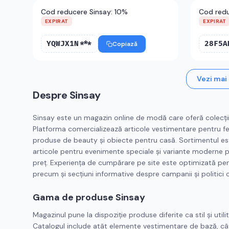
Cod reducere Sinsay: 10%
Cod redu
EXPIRAT
EXPIRAT
YQWJX1N***
28F5A
Copiază
Vezi mai
Despre
Sinsay
Sinsay este un magazin online de modă care oferă colecții ac
Platforma comercializează articole vestimentare pentru femei
produse de beauty și obiecte pentru casă. Sortimentul este
articole pentru evenimente speciale și variante moderne p
preț. Experiența de cumpărare pe site este optimizată pentr
precum și secțiuni informative despre campanii și politici 
Gama de produse Sinsay
Magazinul pune la dispoziție produse diferite ca stil și utili
Catalogul include atât elemente vestimentare de bază, cât 