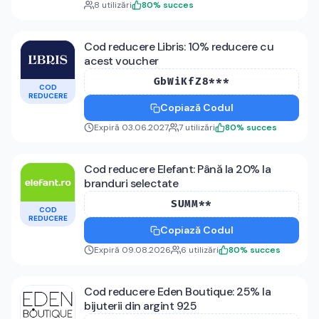
8
utilizări
80
%
succes
Cod reducere Libris: 10% reducere cu
acest voucher
GbWiKfZ8***
COD
REDUCERE
Copiază Codul
Expiră 03.06.2027
7
utilizări
80
%
succes
Cod reducere Elefant: Până la 20% la
branduri selectate
SUMM**
COD
REDUCERE
Copiază Codul
Expiră 09.08.2026
6
utilizări
80
%
succes
Cod reducere Eden Boutique: 25% la
bijuterii din argint 925