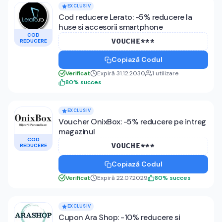
EXCLUSIV
Cod reducere Lerato: -5% reducere la
huse si accesorii smartphone
COD
VOUCHE***
REDUCERE
Copiază Codul
Verificat
Expiră 31.12.2030
1
utilizare
80
%
succes
EXCLUSIV
Voucher OnixBox: -5% reducere pe intreg
magazinul
COD
VOUCHE***
REDUCERE
Copiază Codul
Verificat
Expiră 22.07.2029
80
%
succes
EXCLUSIV
Cupon Ara Shop: -10% reducere si