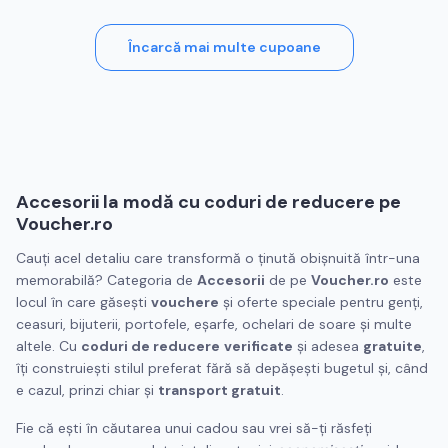
Încarcă mai multe cupoane
Accesorii la modă cu
coduri de reducere
pe
Voucher.ro
Cauți acel detaliu care transformă o ținută obișnuită într-una
memorabilă? Categoria de
Accesorii
de pe
Voucher.ro
este
locul în care găsești
vouchere
și oferte speciale pentru genți,
ceasuri, bijuterii, portofele, eșarfe, ochelari de soare și multe
altele. Cu
coduri de reducere
verificate
și adesea
gratuite
,
îți construiești stilul preferat fără să depășești bugetul și, când
e cazul, prinzi chiar și
transport gratuit
.
Fie că ești în căutarea unui cadou sau vrei să-ți răsfeți