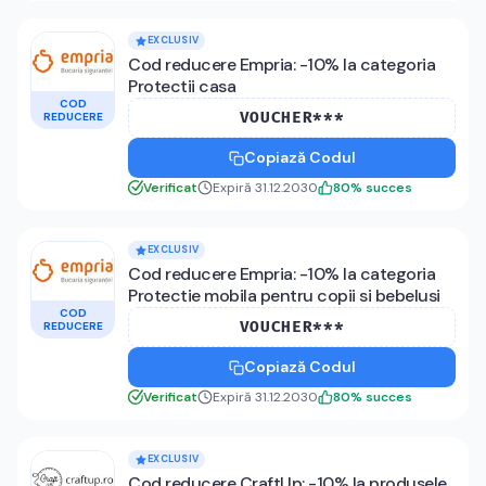
EXCLUSIV
Cod reducere Empria: -10% la categoria
Protectii casa
COD
VOUCHER***
REDUCERE
Copiază Codul
Verificat
Expiră 31.12.2030
80
%
succes
EXCLUSIV
Cod reducere Empria: -10% la categoria
Protectie mobila pentru copii si bebelusi
COD
VOUCHER***
REDUCERE
Copiază Codul
Verificat
Expiră 31.12.2030
80
%
succes
EXCLUSIV
Cod reducere CraftUp: -10% la produsele