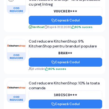
cu preț întreg
COD
VOUCHER***
REDUCERE
Copiază Codul
Verificat
Expiră 31.12.2030
80
%
succes
Cod reducere KitchenShop: 9%
KitchenShop pentru branduri populare
BRAN**
COD
REDUCERE
Copiază Codul
8
utilizări
80
%
succes
Cod reducere KitchenShop: 10% la toata
comanda
10DISCO***
COD
REDUCERE
Copiază Codul