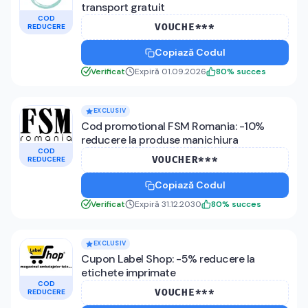
transport gratuit
COD
VOUCHE***
REDUCERE
Copiază Codul
Verificat
Expiră 01.09.2026
80
%
succes
EXCLUSIV
Cod promotional FSM Romania: -10%
reducere la produse manichiura
COD
VOUCHER***
REDUCERE
Copiază Codul
Verificat
Expiră 31.12.2030
80
%
succes
EXCLUSIV
Cupon Label Shop: -5% reducere la
etichete imprimate
COD
VOUCHE***
REDUCERE