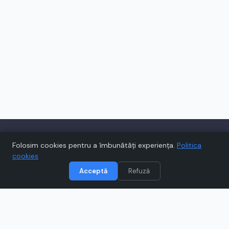
Folosim cookies pentru a îmbunătăți experiența.
Politica
cookies
Acceptă
Refuză
Voucher.ro te ajută să economisești la
cumpărăturile online cu cupoane și oferte
verificate zilnic, de la magazinele tale
preferate.