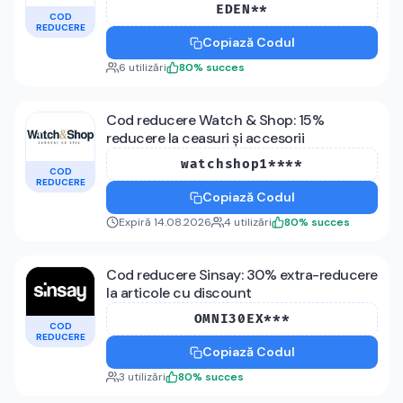
EDEN**
COD
REDUCERE
Copiază Codul
6
utilizări
80
%
succes
Cod reducere Watch & Shop: 15%
reducere la ceasuri și accesorii
watchshop1****
COD
REDUCERE
Copiază Codul
Expiră 14.08.2026
4
utilizări
80
%
succes
Cod reducere Sinsay: 30% extra-reducere
la articole cu discount
OMNI30EX***
COD
REDUCERE
Copiază Codul
3
utilizări
80
%
succes