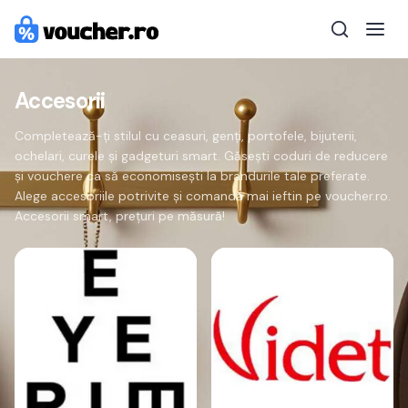
Accesorii
Completează-ți stilul cu ceasuri, genți, portofele, bijuterii,
ochelari, curele și gadgeturi smart. Găsești coduri de reducere
și vouchere ca să economisești la brandurile tale preferate.
Alege accesoriile potrivite și comandă mai ieftin pe voucher.ro.
Accesorii smart, prețuri pe măsură!