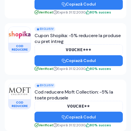
Copiază Codul
Verificat
Expiră 31.12.2030
80
%
succes
EXCLUSIV
Cupon Shopika: -5% reducere la produse
cu pret intreg
COD
VOUCHE***
REDUCERE
Copiază Codul
Verificat
Expiră 31.12.2030
80
%
succes
EXCLUSIV
Cod reducere Moft Collection: -5% la
toate produsele
COD
VOUCHE**
REDUCERE
Copiază Codul
Verificat
Expiră 31.12.2030
80
%
succes