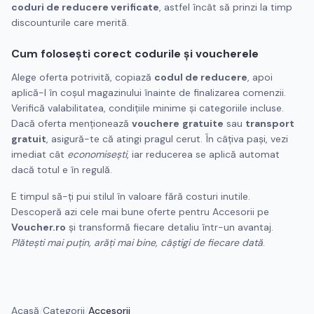
coduri de reducere verificate
, astfel încât să prinzi la timp
discounturile care merită.
Cum folosești corect codurile și voucherele
Alege oferta potrivită, copiază
codul de reducere
, apoi
aplică-l în coșul magazinului înainte de finalizarea comenzii.
Verifică valabilitatea, condițiile minime și categoriile incluse.
Dacă oferta menționează
vouchere
gratuite
sau
transport
gratuit
, asigură-te că atingi pragul cerut. În câțiva pași, vezi
imediat cât
economisești
, iar reducerea se aplică automat
dacă totul e în regulă.
E timpul să-ți pui stilul în valoare fără costuri inutile.
Descoperă azi cele mai bune oferte pentru Accesorii pe
Voucher.ro
și transformă fiecare detaliu într-un avantaj.
Plătești mai puțin, arăți mai bine, câștigi de fiecare dată
.
Acasă
/
Categorii
/
Accesorii