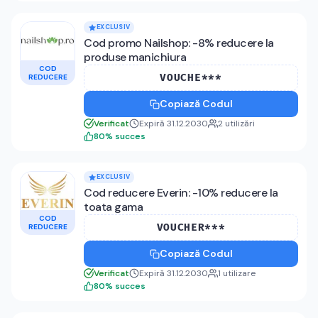
EXCLUSIV
Cod promo Nailshop: -8% reducere la
produse manichiura
COD
VOUCHE***
REDUCERE
Copiază Codul
Verificat
Expiră 31.12.2030
2
utilizări
80
%
succes
EXCLUSIV
Cod reducere Everin: -10% reducere la
toata gama
COD
VOUCHER***
REDUCERE
Copiază Codul
Verificat
Expiră 31.12.2030
1
utilizare
80
%
succes