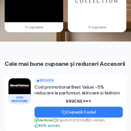
11 cupoane
11 cupoane
Cele mai bune cupoane și reduceri
Accesorii
EXCLUSIV
Cod promotional Best Value: -5%
reducere la parfumuri, skincare si fashion
COD
VOUCHE***
REDUCERE
Copiază Codul
Verificat
Expiră 31.12.2026
5
utilizări
80
%
succes