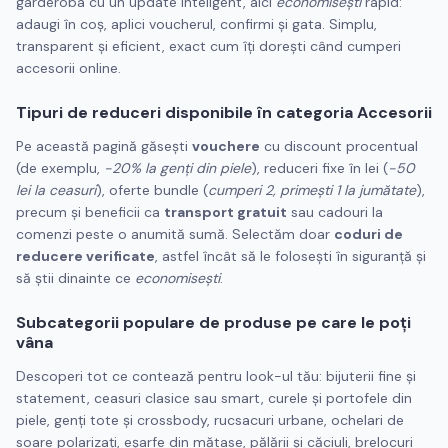
garderoba cu un update inteligent, aici
economisești
rapid:
adaugi în coș, aplici voucherul, confirmi și gata. Simplu,
transparent și eficient, exact cum îți dorești când cumperi
accesorii online.
Tipuri de reduceri disponibile în categoria Accesorii
Pe această pagină găsești
vouchere
cu discount procentual
(de exemplu,
-20% la genți din piele
), reduceri fixe în lei (
-50
lei la ceasuri
), oferte bundle (
cumperi 2, primești 1 la jumătate
),
precum și beneficii ca
transport gratuit
sau cadouri la
comenzi peste o anumită sumă. Selectăm doar
coduri de
reducere verificate
, astfel încât să le folosești în siguranță și
să știi dinainte ce
economisești
.
Subcategorii populare de produse pe care le poți
vâna
Descoperi tot ce contează pentru look-ul tău: bijuterii fine și
statement, ceasuri clasice sau smart, curele și portofele din
piele, genți tote și crossbody, rucsacuri urbane, ochelari de
soare polarizați, eșarfe din mătase, pălării și căciuli, brelocuri