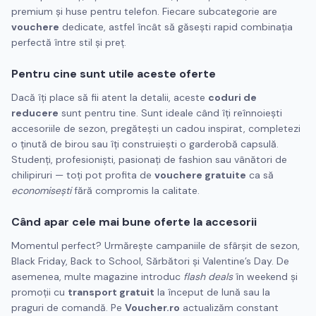
premium și huse pentru telefon. Fiecare subcategorie are
vouchere
dedicate, astfel încât să găsești rapid combinația
perfectă între stil și preț.
Pentru cine sunt utile aceste oferte
Dacă îți place să fii atent la detalii, aceste
coduri de
reducere
sunt pentru tine. Sunt ideale când îți reînnoiești
accesoriile de sezon, pregătești un cadou inspirat, completezi
o ținută de birou sau îți construiești o garderobă capsulă.
Studenți, profesioniști, pasionați de fashion sau vânători de
chilipiruri — toți pot profita de
vouchere gratuite
ca să
economisești
fără compromis la calitate.
Când apar cele mai bune oferte la accesorii
Momentul perfect? Urmărește campaniile de sfârșit de sezon,
Black Friday, Back to School, Sărbători și Valentine’s Day. De
asemenea, multe magazine introduc
flash deals
în weekend și
promoții cu
transport gratuit
la început de lună sau la
praguri de comandă. Pe
Voucher.ro
actualizăm constant