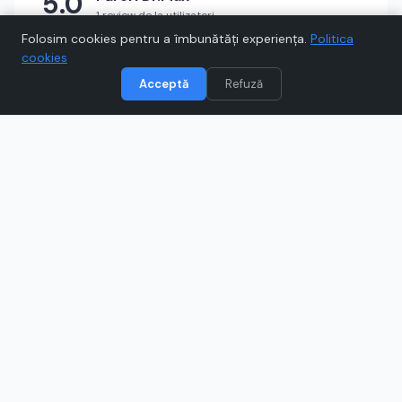
5.0
1 review de la utilizatori
★
★
★
★
★
Scrie un review
Folosim cookies pentru a îmbunătăți experiența.
Politica
cookies
Acceptă
Refuză
Vizitează
Dr.Max
Când cumpărați prin link-uri de pe Voucher.ro, este posibil să
câștigăm un comision.
Catre magazinul online
www.drmax.ro
Ce este
Dr.Max
?
Dr. Max este farmacia online unde vei găsi medicamente
fără prescripție, suplimente, dermato-cosmetice,
produse pentru bebeluși și dispozitive medicale. Poți
beneficia de promoții frecvente și consultanță de
specialitate, pentru alegeri informate și economii
inteligente. Descoperă ofertele actuale și comandă rapid