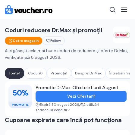
Coduri reducere
Dr.Max
și promoții
Catre magazin
Follow
Aici găsești cele mai bune coduri de reducere și oferte
Dr.Max
,
verificate azi
8 august 2026
.
Toate
1
Coduri
0
Promoții
1
Despre
Dr.Max
Întrebări frec
Cupoane active
Dr.Max
Promotie Dr.Max: Ofertele Lunii August
50%
Vezi Oferta
Expiră 30 august 2026
2
utilizări
PROMOȚIE
Termeni si conditii
Cupoane expirate care încă pot funcționa