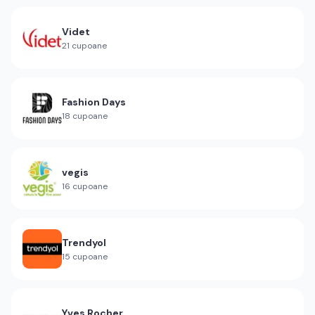
Videt
21
cupoane
Fashion Days
18
cupoane
vegis
16
cupoane
Trendyol
15
cupoane
Yves Rocher