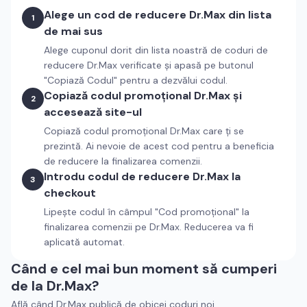
Alege un cod de reducere
Dr.Max
din lista
1
de mai sus
Alege cuponul dorit din lista noastră de coduri de
reducere
Dr.Max
verificate și apasă pe butonul
"Copiază Codul" pentru a dezvălui codul.
Copiază codul promoțional
Dr.Max
și
2
accesează site-ul
Copiază codul promoțional
Dr.Max
care ți se
prezintă. Ai nevoie de acest cod pentru a beneficia
de reducere la finalizarea comenzii.
Introdu codul de reducere
Dr.Max
la
3
checkout
Lipește codul în câmpul "Cod promoțional" la
finalizarea comenzii pe
Dr.Max
. Reducerea va fi
aplicată automat.
Când e cel mai bun moment să cumperi
de la
Dr.Max
?
Află când
Dr.Max
publică de obicei coduri noi.