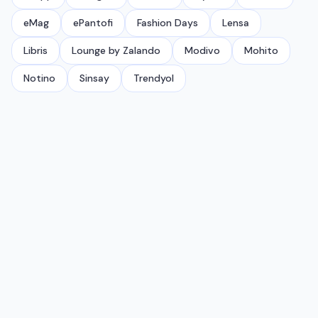
eMag
ePantofi
Fashion Days
Lensa
Libris
Lounge by Zalando
Modivo
Mohito
Notino
Sinsay
Trendyol