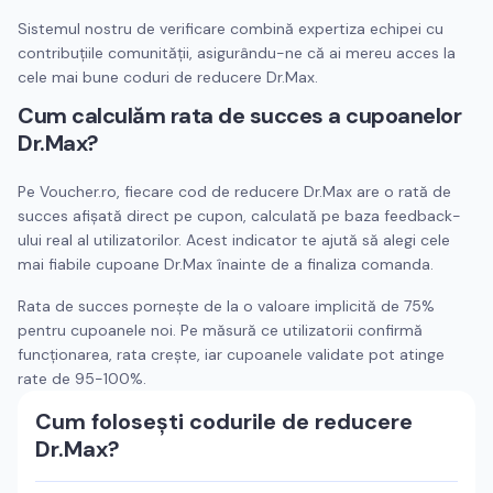
Sistemul nostru de verificare combină expertiza echipei cu
contribuțiile comunității, asigurându-ne că ai mereu acces la
cele mai bune coduri de reducere
Dr.Max
.
Cum calculăm rata de succes a cupoanelor
Dr.Max
?
Pe Voucher.ro, fiecare cod de reducere
Dr.Max
are o rată de
succes afișată direct pe cupon, calculată pe baza feedback-
ului real al utilizatorilor. Acest indicator te ajută să alegi cele
mai fiabile cupoane
Dr.Max
înainte de a finaliza comanda.
Rata de succes pornește de la o valoare implicită de 75%
pentru cupoanele noi. Pe măsură ce utilizatorii confirmă
funcționarea, rata crește, iar cupoanele validate pot atinge
rate de 95-100%.
Cum folosești codurile de reducere
Dr.Max
?