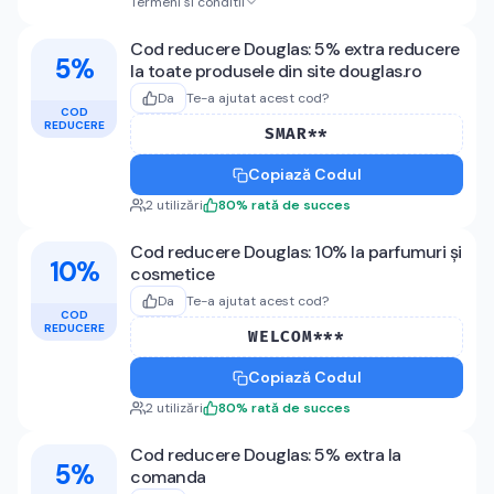
Termeni si conditii
Cod reducere Douglas: 5% extra reducere
5%
la toate produsele din site douglas.ro
Da
Te-a ajutat acest cod?
COD
REDUCERE
SMAR**
Copiază Codul
2
utilizări
80
%
rată de succes
Cod reducere Douglas: 10% la parfumuri și
10%
cosmetice
Da
Te-a ajutat acest cod?
COD
REDUCERE
WELCOM***
Copiază Codul
2
utilizări
80
%
rată de succes
Cod reducere Douglas: 5% extra la
5%
comanda