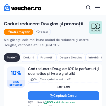
Coduri reducere
Douglas
și promoții
Catre magazin
Follow
Aici găsești cele mai bune coduri de reducere și oferte
Douglas
, verificate azi
9 august 2026
.
Toate
7
Coduri
6
Promoții
1
Despre
Douglas
Întrebări fr
Cupoane active
Douglas
Cod reducere Douglas: 10% la parfumuri și
10%
cosmetice și livrare gratuită
Da
Te-a ajutat acest cod?
COD
REDUCERE
10PL**
Copiază Codul
11
utilizări
80
%
rată de succes