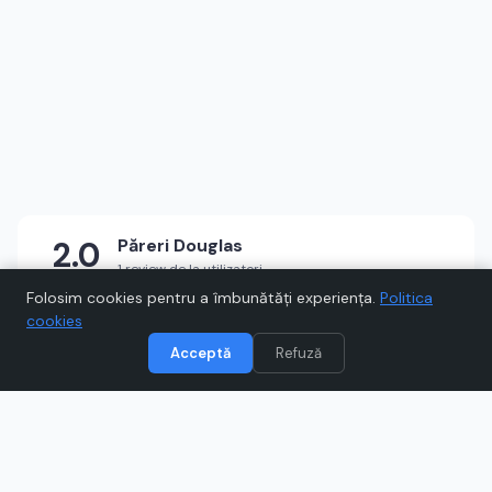
2.0
Păreri
Douglas
1 review de la utilizatori
★
★
☆
☆
☆
Scrie un review
Folosim cookies pentru a îmbunătăți experiența.
Politica
cookies
Acceptă
Refuză
Vizitează
Douglas
Când cumpărați prin link-uri de pe Voucher.ro, este posibil să
câștigăm un comision.
Catre magazinul online