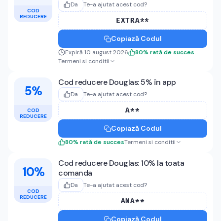
Da
Te-a ajutat acest cod?
COD
REDUCERE
EXTRA**
Copiază Codul
Expiră 10 august 2026
80
%
rată de succes
Termeni si conditii
Cod reducere Douglas: 5% în app
5%
Da
Te-a ajutat acest cod?
A**
COD
REDUCERE
Copiază Codul
80
%
rată de succes
Termeni si conditii
Cod reducere Douglas: 10% la toata
10%
comanda
Da
Te-a ajutat acest cod?
COD
REDUCERE
ANA**
Copiază Codul