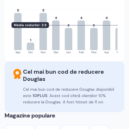
5
5
4
4
4
Media codurilor:
3.9
3
3
3
1
Sep
Oct
Nov
Dec
Ian
Feb
Mar
Apr
Mai
Cel mai bun cod de reducere
Douglas
Cel mai bun cod de reducere
Douglas
disponibil
este
10PLUS
.
Acest cod oferă clienților 10%
reducere la Douglas.
A fost folosit de 11 ori.
Magazine populare