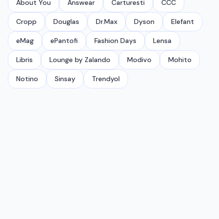
About You
Answear
Carturesti
CCC
Cropp
Douglas
Dr.Max
Dyson
Elefant
eMag
ePantofi
Fashion Days
Lensa
Libris
Lounge by Zalando
Modivo
Mohito
Notino
Sinsay
Trendyol