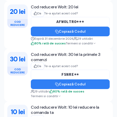
Cod reducere Wolt: 20 lei
20 lei
Da
Te-a ajutat acest cod?
AFWOLTRO***
COD
REDUCERE
Copiază Codul
Expiră 31 decembrie 2026
29
utilizări
80
%
rată de succes
Termeni si conditii
Cod reducere Wolt: 30 lei la primele 3
30 lei
comenzi
Da
Te-a ajutat acest cod?
COD
REDUCERE
FSNRE**
Copiază Codul
19
utilizări
80
%
rată de succes
Termeni si conditii
Cod reducere Wolt: 10 lei reducere la
10 lei
comanda ta