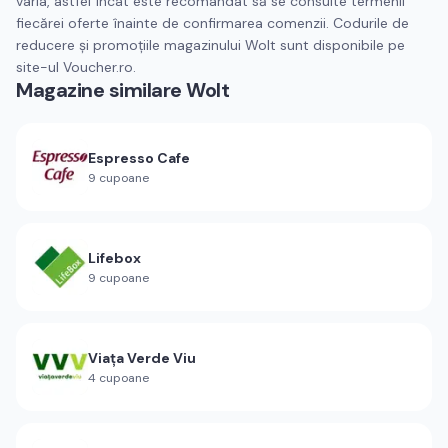
varia, astfel încât este recomandat să se consulte termenii
fiecărei oferte înainte de confirmarea comenzii. Codurile de
reducere și promoțiile magazinului Wolt sunt disponibile pe
site-ul Voucher.ro.
Magazine similare
Wolt
Espresso Cafe
9
cupoane
Lifebox
9
cupoane
Viața Verde Viu
4
cupoane