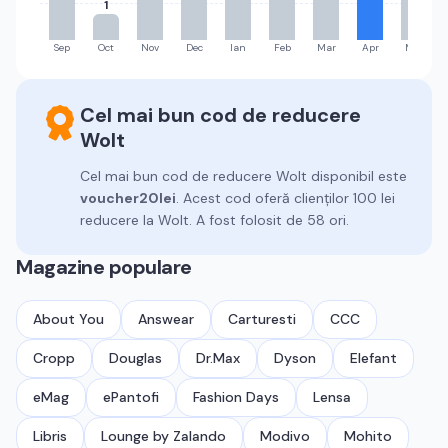
1
Sep
Oct
Nov
Dec
Ian
Feb
Mar
Apr
Mai
Cel mai bun cod de reducere
Wolt
Cel mai bun cod de reducere
Wolt
disponibil este
voucher20lei
.
Acest cod oferă clienților 100 lei
reducere la Wolt.
A fost folosit de 58 ori.
Magazine populare
About You
Answear
Carturesti
CCC
Cropp
Douglas
Dr.Max
Dyson
Elefant
eMag
ePantofi
Fashion Days
Lensa
Libris
Lounge by Zalando
Modivo
Mohito