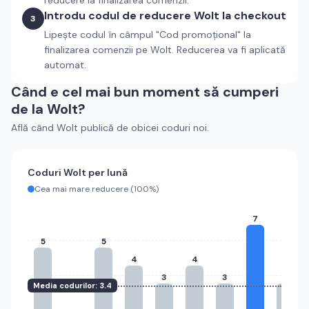
reducere la finalizarea comenzii.
Introdu codul de reducere
Wolt
la checkout
3
Lipește codul în câmpul "Cod promoțional" la
finalizarea comenzii pe
Wolt
. Reducerea va fi aplicată
automat.
Când e cel mai bun moment să cumperi
de la
Wolt
?
Află când
Wolt
publică de obicei coduri noi.
Coduri
Wolt
per lună
Cea mai mare reducere (
100%
)
7
5
5
4
4
3
3
3
Media codurilor:
3.4