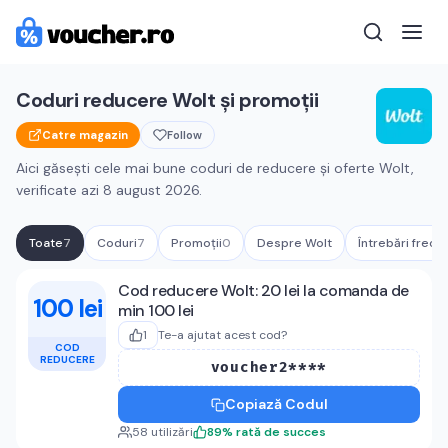
Coduri reducere
Wolt
și promoții
Catre magazin
Follow
Aici găsești cele mai bune coduri de reducere și oferte
Wolt
,
verificate azi
8 august 2026
.
Toate
7
Coduri
7
Promoții
0
Despre
Wolt
Întrebări frecv
Cupoane active
Wolt
Cod reducere Wolt: 20 lei la comanda de
100 lei
min 100 lei
1
Te-a ajutat acest cod?
COD
REDUCERE
voucher2****
Copiază Codul
58
utilizări
89
%
rată de succes