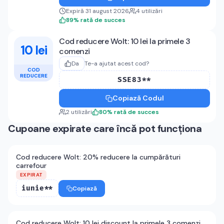
Expiră 31 august 2026
4
utilizări
89
%
rată de succes
Cod reducere Wolt: 10 lei la primele 3
10 lei
comenzi
Da
Te-a ajutat acest cod?
COD
REDUCERE
SSE83**
Copiază Codul
2
utilizări
80
%
rată de succes
Cupoane expirate care încă pot funcționa
Cod reducere Wolt: 20% reducere la cumpărături
carrefour
EXPIRAT
iunie**
Copiază
Cod reducere Wolt: 10 lei discount la primele 3 comenzi