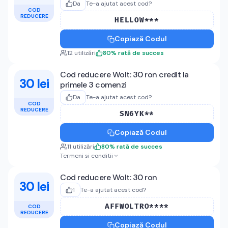
Da
Te-a ajutat acest cod?
COD
REDUCERE
HELLOW***
Copiază Codul
12
utilizări
80
%
rată de succes
Cod reducere Wolt: 30 ron credit la
30 lei
primele 3 comenzi
Da
Te-a ajutat acest cod?
COD
REDUCERE
SN6YK**
Copiază Codul
11
utilizări
80
%
rată de succes
Termeni si conditii
Cod reducere Wolt: 30 ron
30 lei
1
Te-a ajutat acest cod?
AFFWOLTRO****
COD
REDUCERE
Copiază Codul