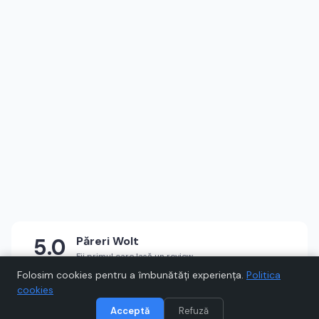
5.0
Păreri
Wolt
Fii primul care lasă un review
★
★
★
★
★
Scrie un review
Folosim cookies pentru a îmbunătăți experiența.
Politica
cookies
Acceptă
Refuză
Vizitează
Wolt