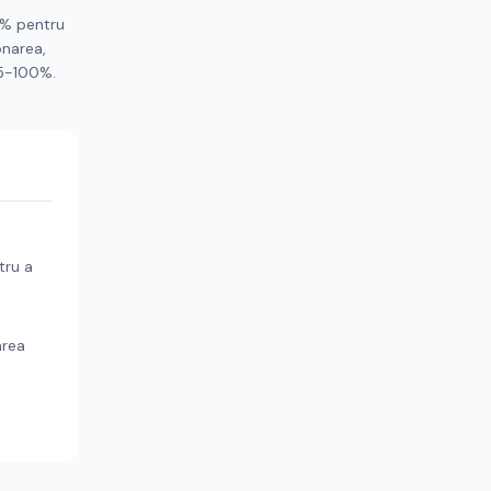
5% pentru
onarea,
95-100%.
tru a
area