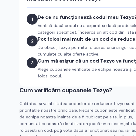
De ce nu funcționează codul meu Tezyo
1
Verifică dacă codul nu a expirat și dacă produsel
categorii specifice). Încearcă un alt cod din lista
Pot folosi mai mult de un cod de reduce
2
De obicei, Tezyo permite folosirea unui singur c
cumulate cu alte oferte active.
Cum mă asigur că un cod Tezyo va funcț
3
Alege cupoanele verificate de echipa noastră și c
folosi codul.
Cum verificăm cupoanele
Tezyo
?
Calitatea și valabilitatea codurilor de reducere
Tezyo
sunt
prioritățile noastre principale. Fiecare cupon este verifica
de echipa noastră înainte de a fi publicat pe site. În plus,
comunitatea noastră de utilizatori joacă un rol esențial: d
folosești un cod, poți vota dacă a funcționat sau nu, iar a