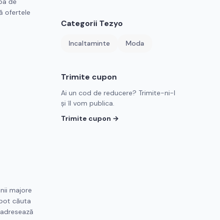
oba de
ă ofertele
Categorii
Tezyo
Incaltaminte
Moda
Trimite cupon
Ai un cod de reducere? Trimite-ni-l
și îl vom publica.
Trimite cupon →
anii majore
 pot căuta
e adresează