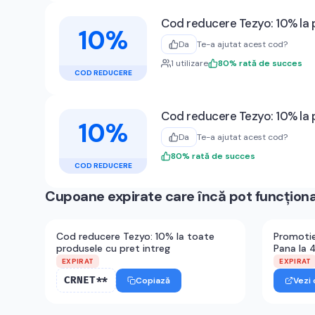
Cod reducere Tezyo: 10% la 
10%
Da
Te-a ajutat acest cod?
1
utilizare
80
%
rată de succes
COD REDUCERE
Cod reducere Tezyo: 10% la 
10%
Da
Te-a ajutat acest cod?
80
%
rată de succes
COD REDUCERE
Cupoane expirate care încă pot funcțion
Cod reducere Tezyo: 10% la toate
Promotie
produsele cu pret intreg
Pana la 
EXPIRAT
EXPIRAT
CRNET**
Copiază
Vezi 