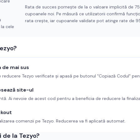
ecare
Rata de succes pornește de la o valoare implicită de 7
cupoanele noi. Pe măsură ce utilizatorii confirmă funcți
u
rata crește, iar cupoanele validate pot atinge rate de 
la cele
ezyo
?
a de mai sus
de reducere
Tezyo
verificate și apasă pe butonul "Copiază Codul" pen
esează site-ul
intă. Ai nevoie de acest cod pentru a beneficia de reducere la finaliz
ckout
alizarea comenzii pe
Tezyo
. Reducerea va fi aplicată automat.
 de la
Tezyo
?