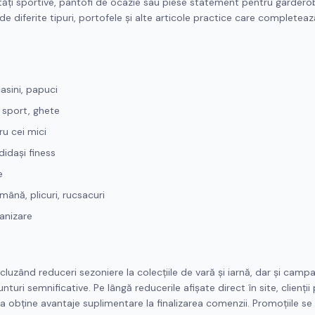
vități sportive, pantofi de ocazie sau piese statement pentru garder
 de diferite tipuri, portofele și alte articole practice care completeaz
asini, papuci
e sport, ghete
ru cei mici
didași finess
e
mână, plicuri, rucsacuri
anizare
luzând reduceri sezoniere la colecțiile de vară și iarnă, dar și camp
turi semnificative. Pe lângă reducerile afișate direct în site, clienții
a obține avantaje suplimentare la finalizarea comenzii. Promoțiile s