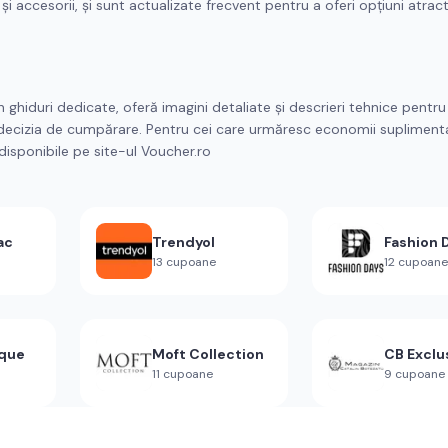
și accesorii, și sunt actualizate frecvent pentru a oferi opțiuni atrac
 ghiduri dedicate, oferă imagini detaliate și descrieri tehnice pentru
ină decizia de cumpărare. Pentru cei care urmăresc economii supliment
disponibile pe site-ul Voucher.ro
ac
Trendyol
Fashion 
13
cupoane
12
cupoane
ique
Moft Collection
CB Exclu
11
cupoane
9
cupoane