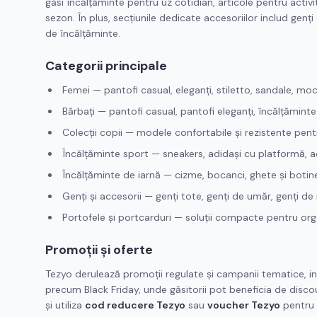
găsi încălțăminte pentru uz cotidian, articole pentru acti
sezon. În plus, secțiunile dedicate accesoriilor includ genți
de încălțăminte.
Categorii principale
Femei — pantofi casual, eleganți, stiletto, sandale, moc
Bărbați — pantofi casual, pantofi eleganți, încălțămint
Colecții copii — modele confortabile și rezistente pent
Încălțăminte sport — sneakers, adidași cu platformă, a
Încălțăminte de iarnă — cizme, bocanci, ghete și botin
Genți și accesorii — genți tote, genți de umăr, genți de 
Portofele și portcarduri — soluții compacte pentru org
Promoții și oferte
Tezyo derulează promoții regulate și campanii tematice, inc
precum Black Friday, unde găsitorii pot beneficia de discoun
și utiliza
cod reducere Tezyo
sau
voucher Tezyo
pentru 