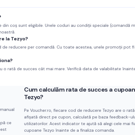
?
e din coș sunt eligibile. Unele coduri au condiții speciale (comandă 
 noastră.
re la Tezyo?
od de reducere per comandă. Cu toate acestea, unele promoții pot fi
iona?
u o rată de succes cât mai mare. Verifică data de valabilitate înaint
Cum calculăm rata de succes a cupoan
Tezyo
?
t manual
Pe Voucher.ro, fiecare cod de reducere
Tezyo
are o rată
afișată direct pe cupon, calculată pe baza feedback-ului
upă ce
utilizatorilor. Acest indicator te ajută să alegi cele mai fi
cest
cupoane
Tezyo
înainte de a finaliza comanda.