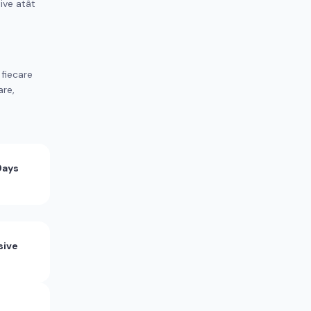
tive atât
 fiecare
are,
Days
sive