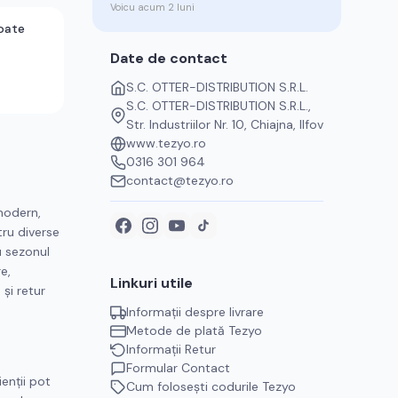
Voicu
acum 2 luni
oate
Date de contact
S.C. OTTER-DISTRIBUTION S.R.L.
S.C. OTTER-DISTRIBUTION S.R.L.,
Str. Industriilor Nr. 10, Chiajna, Ilfov
www.tezyo.ro
0316 301 964
contact@tezyo.ro
modern,
tru diverse
u sezonul
e,
Linkuri utile
 și retur
Informații despre livrare
Metode de plată
Tezyo
Informații Retur
Formular Contact
enții pot
Cum folosești codurile
Tezyo