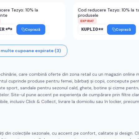
cere Tezyo: 10% la
Cod reducere Tezyo: 10% la t
inte
produsele
EXPIRAT
ER***
KUPLIO**
Copiază
Copiază
 multe cupoane expirate (
3
)
chinărie, care combină oferte din zona retail cu un magazin online 
mentul cuprinde produse pentru femei, bărbați și copii, concepute pen
țăminte sport, sandale pentru sezonul cald, ghete, botine și cizme pentr
utelor. Site-ul pune accent pe experiența de cumpărare prin filtre clar
bile, inclusiv Click & Collect, livrare la domiciliu sau în locker, precum
 din colecțiile sezonale, cu accent pe confort, calitate și design. Cli