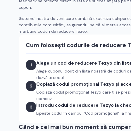
feedback se reflectă direct în rata de succes afișată pe fi
cupon.
Sistemul nostru de verificare combină expertiza echipei c
contribuțiile comunității, asigurându-ne că ai mereu acces 
mai bune coduri de reducere
Tezyo
.
Cum folosești codurile de reducere
T
Alege un cod de reducere
Tezyo
din list
1
Alege cuponul dorit din lista noastră de coduri 
dezvălui codul.
Copiază codul promoțional
Tezyo
și acc
2
Copiază codul promoțional
Tezyo
care ți se prez
comenzii.
Introdu codul de reducere
Tezyo
la che
3
Lipește codul în câmpul "Cod promoțional" la fin
Când e cel mai bun moment să cumperi