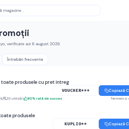
romoții
zyo
, verificate azi
6 august 2026
.
Întrebări frecvente
 toate produsele cu pret intreg
Copiază 
VOUCHER***
26
33
utilizări
80
%
rată de succes
Termeni si 
toate produsele
Copiază 
KUPLIO**