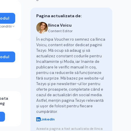
Pagina actualizata de:
Codul
Ilinca Voicu
conditii
Content Editor
În echipa Voucher.ro semnez ca Ilinca
Voicu, content editor dedicat paginii
Tezyo. Mă ocup să adaug și să
actualizez constant codurile pentru
Codul
Incaltaminte și Moda, iar înainte de
publicare le verific manual în coș,
pentru ca reducerile să funcționeze
fără surprize. Mă bazez pe website-ul
Tezyo și pe newsletter-ul lor pentru
oferte proaspete, completate când e
cazul de actualizări din social media.
oata
Astfel, mențin pagina Tezyo relevantă
reg
și ușor de folosit pentru fiecare
cumpărător.
ă
LinkedIn
Aceasta pagina a fost actualizata de
Ilinca