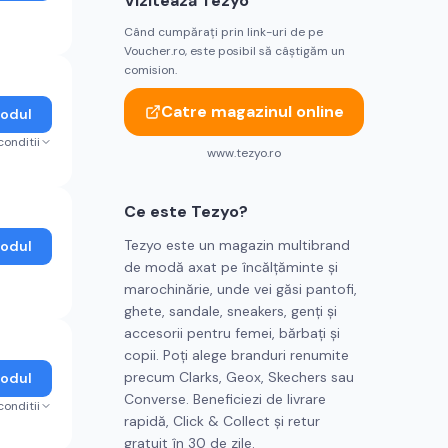
Vizitează
Tezyo
Când cumpărați prin link-uri de pe
Voucher.ro, este posibil să câștigăm un
comision.
Catre magazinul online
Codul
conditii
www.tezyo.ro
Ce este
Tezyo
?
Tezyo este un magazin multibrand
Codul
de modă axat pe încălțăminte și
marochinărie, unde vei găsi pantofi,
ghete, sandale, sneakers, genți și
accesorii pentru femei, bărbați și
copii. Poți alege branduri renumite
precum Clarks, Geox, Skechers sau
Codul
Converse. Beneficiezi de livrare
conditii
rapidă, Click & Collect și retur
gratuit în 30 de zile.