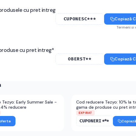
produsele cu pret intreg
Copiază 
CUPONESC***
Termeni si 
produse cu pret intreg*
Copiază 
OBERST**
a
 Tezyo: Early Summer Sale -
Cod reducere Tezyo: 10% la t
44% reducere
gama de produse cu pret int
EXPIRAT
CUPONERI***
Copiaz
oferta