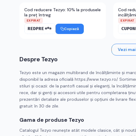
Cod reducere Tezyo: 10% la produsele
Cod redu
la preț întreg
incǎlțǎm
EXPIRAT
EXPIRAT
REDPRE***
CUPON
Copiază
Vezi mai
Despre
Tezyo
Tezyo este un magazin multibrand de încălțăminte și maro
disponibil la adresa oficială https://www.tezyo.ro/. Sorti
stiluri și ocazii: de la pantofi casual și eleganți, la încăl
rece, dar și genți și accesorii utile pentru completarea țin
prezentări detaliate ale produselor și opțiuni de livrare flexi
gratuit în 30 de zile.
Gama de produse Tezyo
Catalogul Tezyo reunește atât modele clasice, cât și noutăți