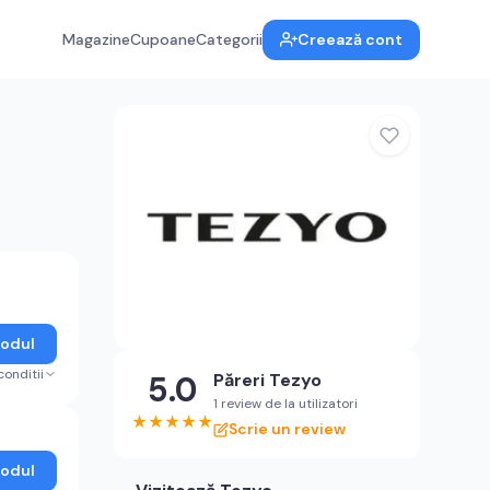
Magazine
Cupoane
Categorii
Creează cont
Codul
conditii
5.0
Păreri
Tezyo
1 review de la utilizatori
★
★
★
★
★
Scrie un review
Codul