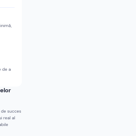
minimă,
e de a
elor
 de succes
 real al
abile