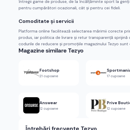
întregii game de produse, de la încălțăminte sport la genți 
pentru cumpărători ocazionali, cât și pentru cei fideli.
Comoditate și servicii
Platforma online facilitează selectarea mărimii corecte prin
produs, iar politica de livrare și retur transparență sprij
codurile de reducere și promoțiile magazinului Tezyo sunt 
Magazine similare
Tezyo
Footshop
Sportmani
21
cupoane
17
cupoane
Answear
Prive Bout
12
cupoane
12
cupoane
Întrebări frecvente
Tezyo