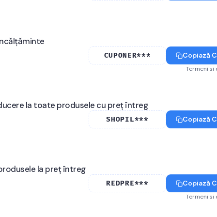
incǎlțǎminte
Copiază 
CUPONER***
Termeni si 
ucere la toate produsele cu preț întreg
Copiază 
SHOPIL***
rodusele la preț întreg
Copiază 
REDPRE***
Termeni si 