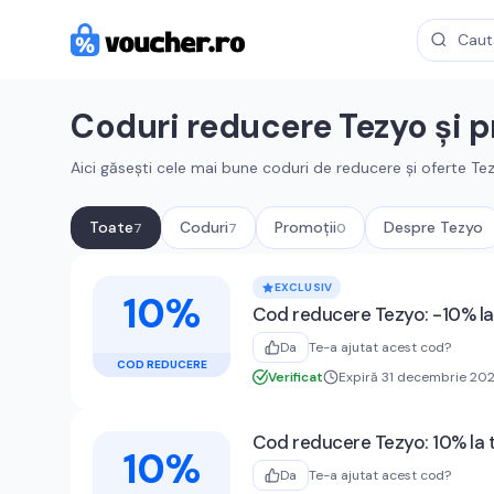
Coduri reducere
Tezyo
și p
Aici găsești cele mai bune coduri de reducere și oferte
Te
Toate
Coduri
Promoții
Despre
Tezyo
7
7
0
Cupoane active
Tezyo
EXCLUSIV
10%
Cod reducere Tezyo: -10% la
Da
Te-a ajutat acest cod?
COD REDUCERE
Verificat
Expiră 31 decembrie 20
Cod reducere Tezyo: 10% la 
10%
Da
Te-a ajutat acest cod?