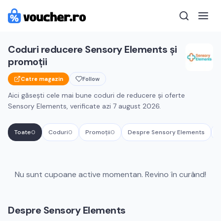
Coduri reducere
Sensory Elements
și
promoții
Catre magazin
Follow
Aici găsești cele mai bune coduri de reducere și oferte
Sensory Elements
, verificate azi
7 august 2026
.
Toate
0
Coduri
0
Promoții
0
Despre
Sensory Elements
Î
Cupoane active
Sensory Elements
Nu sunt cupoane active momentan. Revino în curând!
Despre
Sensory Elements