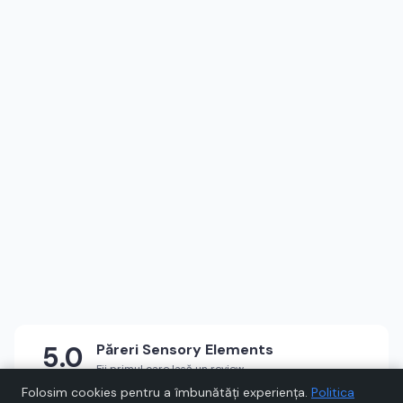
5.0
Păreri
Sensory Elements
Fii primul care lasă un review
★
★
★
★
★
Scrie un review
Folosim cookies pentru a îmbunătăți experiența.
Politica