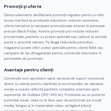
Promoții și oferte
Sensoryelements desfășoară promoții regulate pentru a oferi
acces mai facil la produsele educative: reduceri sezoniere,
oferte tematice și campanii promoționale intense în perioade
precum Black Friday. Aceste promoții pot include reduceri
procentuale, pachete cu prețuri speciale sau cadouri la achiziții
peste o anumită valoare. Pe lângă reducerile periodice,
magazinul poate oferi coduri speciale pentru clienți fideli sau
campanii de tip ultragaranție pentru comenzile efectuate în
perioadele de promoție.
Avantaje pentru clienți
Comenzile sunt aprobate rapid, serviciul de suport comunică
direct cu clienții pentru clarificări și recomandări, iar valoarea
medie a coșului reflectă pachete complete orientate spre
experiențe de învățare (150-350 lei). Produsele au un puternic
potențial vizual, ceea ce le face ușor de promovat pe social
media, bloguri și în materialele video, atrăgând părinți