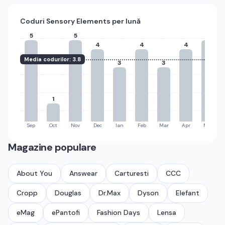
Coduri
Sensory Elements
per lună
5
5
5
4
4
4
Media codurilor:
3.8
3
3
1
Sep
Oct
Nov
Dec
Ian
Feb
Mar
Apr
Mai
Magazine populare
About You
Answear
Carturesti
CCC
Cropp
Douglas
Dr.Max
Dyson
Elefant
eMag
ePantofi
Fashion Days
Lensa