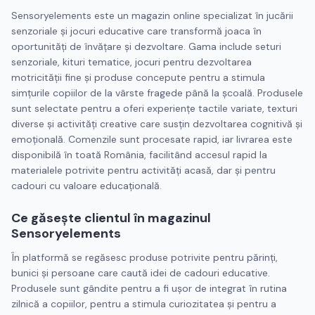
Sensoryelements este un magazin online specializat în jucării
senzoriale și jocuri educative care transformă joaca în
oportunități de învățare și dezvoltare. Gama include seturi
senzoriale, kituri tematice, jocuri pentru dezvoltarea
motricității fine și produse concepute pentru a stimula
simțurile copiilor de la vârste fragede până la școală. Produsele
sunt selectate pentru a oferi experiențe tactile variate, texturi
diverse și activități creative care susțin dezvoltarea cognitivă și
emoțională. Comenzile sunt procesate rapid, iar livrarea este
disponibilă în toată România, facilitând accesul rapid la
materialele potrivite pentru activități acasă, dar și pentru
cadouri cu valoare educațională.
Ce găsește clientul în magazinul
Sensoryelements
În platformă se regăsesc produse potrivite pentru părinți,
bunici și persoane care caută idei de cadouri educative.
Produsele sunt gândite pentru a fi ușor de integrat în rutina
zilnică a copiilor, pentru a stimula curiozitatea și pentru a