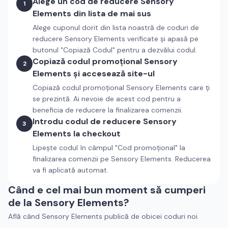
Alege un cod de reducere
Sensory
1
Elements
din lista de mai sus
Alege cuponul dorit din lista noastră de coduri de
reducere
Sensory Elements
verificate și apasă pe
butonul "Copiază Codul" pentru a dezvălui codul.
Copiază codul promoțional
Sensory
2
Elements
și accesează site-ul
Copiază codul promoțional
Sensory Elements
care ți
se prezintă. Ai nevoie de acest cod pentru a
beneficia de reducere la finalizarea comenzii.
Introdu codul de reducere
Sensory
3
Elements
la checkout
Lipește codul în câmpul "Cod promoțional" la
finalizarea comenzii pe
Sensory Elements
. Reducerea
va fi aplicată automat.
Când e cel mai bun moment să cumperi
de la
Sensory Elements
?
Află când
Sensory Elements
publică de obicei coduri noi.