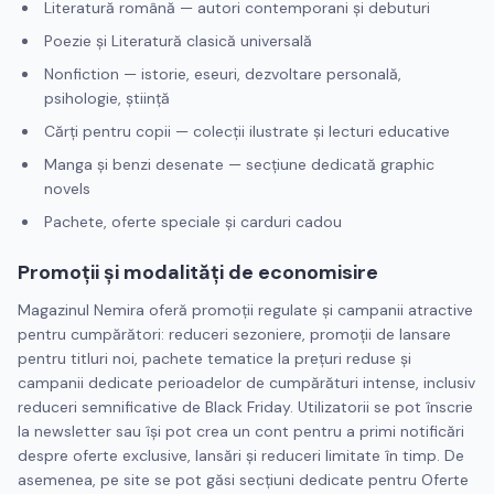
Literatură română — autori contemporani şi debuturi
Poezie şi Literatură clasică universală
Nonfiction — istorie, eseuri, dezvoltare personală,
psihologie, ştiinţă
Cărţi pentru copii — colecţii ilustrate şi lecturi educative
Manga şi benzi desenate — secţiune dedicată graphic
novels
Pachete, oferte speciale şi carduri cadou
Promoţii şi modalităţi de economisire
Magazinul Nemira oferă promoţii regulate şi campanii atractive
pentru cumpărători: reduceri sezoniere, promoţii de lansare
pentru titluri noi, pachete tematice la preţuri reduse şi
campanii dedicate perioadelor de cumpărături intense, inclusiv
reduceri semnificative de Black Friday. Utilizatorii se pot înscrie
la newsletter sau îşi pot crea un cont pentru a primi notificări
despre oferte exclusive, lansări şi reduceri limitate în timp. De
asemenea, pe site se pot găsi secţiuni dedicate pentru Oferte