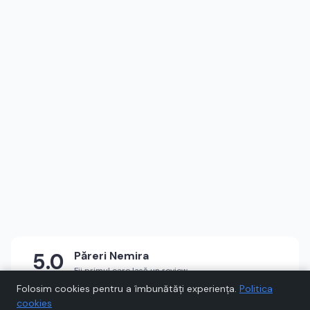
5.0
Păreri
Nemira
Fii primul care lasă un review
★
★
★
★
★
Scrie un review
Folosim cookies pentru a îmbunătăți experiența.
Politica
cookies