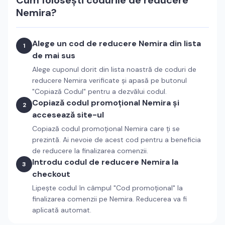
Cum folosești codurile de reducere
Nemira
?
Alege un cod de reducere
Nemira
din lista
1
de mai sus
Alege cuponul dorit din lista noastră de coduri de
reducere
Nemira
verificate și apasă pe butonul
"Copiază Codul" pentru a dezvălui codul.
Copiază codul promoțional
Nemira
și
2
accesează site-ul
Copiază codul promoțional
Nemira
care ți se
prezintă. Ai nevoie de acest cod pentru a beneficia
de reducere la finalizarea comenzii.
Introdu codul de reducere
Nemira
la
3
checkout
Lipește codul în câmpul "Cod promoțional" la
finalizarea comenzii pe
Nemira
. Reducerea va fi
aplicată automat.