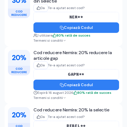
30%
din selectie
Da
Te-a ajutat acest cod?
COD
REDUCERE
NEM**
Copiază Codul
1
utilizare
80
%
rată de succes
Termeni si conditii
Cod reducere Nemira: 20% reducere la
20%
articole gap
Da
Te-a ajutat acest cod?
COD
REDUCERE
GAPN**
Copiază Codul
Expiră 16 august 2026
80
%
rată de succes
Termeni si conditii
Cod reducere Nemira: 20% la selectie
20%
Da
Te-a ajutat acest cod?
REBEL**
COD