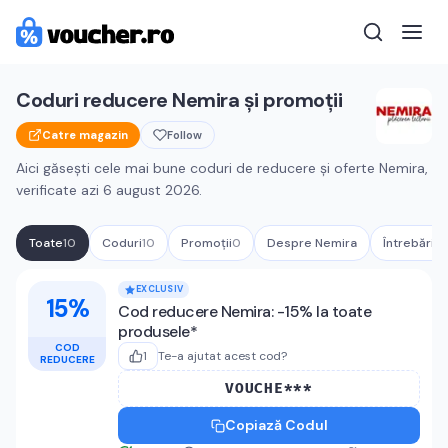
Coduri reducere
Nemira
și promoții
Catre magazin
Follow
Aici găsești cele mai bune coduri de reducere și oferte
Nemira
,
verificate azi
6 august 2026
.
Toate
10
Coduri
10
Promoții
0
Despre
Nemira
Întrebări f
Cupoane active
Nemira
EXCLUSIV
15%
Cod reducere Nemira: -15% la toate
produsele*
COD
1
Te-a ajutat acest cod?
REDUCERE
VOUCHE***
Copiază Codul