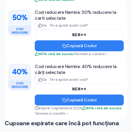
Cod reducere Nemira: 50% reducere la
50%
carti selectate
Da
Te-a ajutat acest cod?
COD
REDUCERE
NEM**
Copiază Codul
80
%
rată de succes
Termeni si conditii
Cod reducere Nemira: 40% reducere la
40%
cărți selectate
Da
Te-a ajutat acest cod?
COD
REDUCERE
NEM**
Copiază Codul
Expiră 1 septembrie 2026
80
%
rată de succes
Termeni si conditii
Cupoane expirate care încă pot funcționa