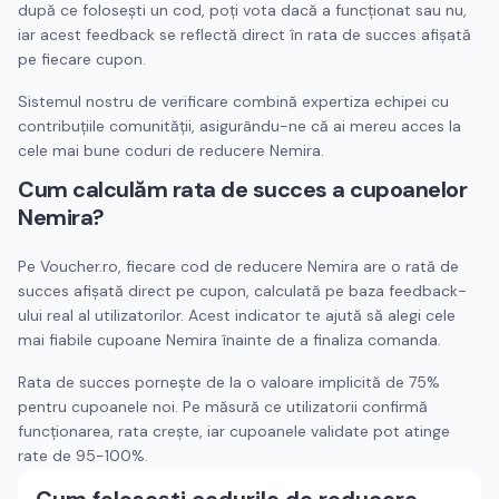
după ce folosești un cod, poți vota dacă a funcționat sau nu,
iar acest feedback se reflectă direct în rata de succes afișată
pe fiecare cupon.
Sistemul nostru de verificare combină expertiza echipei cu
contribuțiile comunității, asigurându-ne că ai mereu acces la
cele mai bune coduri de reducere
Nemira
.
Cum calculăm rata de succes a cupoanelor
Nemira
?
Pe Voucher.ro, fiecare cod de reducere
Nemira
are o rată de
succes afișată direct pe cupon, calculată pe baza feedback-
ului real al utilizatorilor. Acest indicator te ajută să alegi cele
mai fiabile cupoane
Nemira
înainte de a finaliza comanda.
Rata de succes pornește de la o valoare implicită de 75%
pentru cupoanele noi. Pe măsură ce utilizatorii confirmă
funcționarea, rata crește, iar cupoanele validate pot atinge
rate de 95-100%.