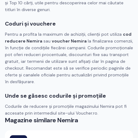
şi Top 10 cărţi, utile pentru descoperirea celor mai căutate
titluri în diverse genuri.
Coduri şi vouchere
Pentru a profita la maximum de achiziţii, clienţii pot utiliza
cod
reducere Nemira
sau
voucher Nemira
la finalizarea comenzii,
în funcţie de condiţiile fiecărei campanii. Codurile promoţionale
pot oferi reduceri procentuale, discounturi fixe sau transport
gratuit, iar termenii de utilizare sunt afişaţi clar în pagina de
checkout. Recomandat este să se verifice periodic paginile de
oferte şi canalele oficiale pentru actualizări privind promoţiile
în desfăşurare.
Unde se găsesc codurile şi promoţiile
Codurile de reducere şi promoțiile magazinului Nemira pot fi
accesate prin intermediul site-ului Voucher.ro.
Magazine similare
Nemira