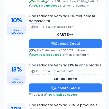
Verificat
Expiră 31 decembrie 2026
9
utilizări
89
%
rată de succes
Termeni si conditii
Cod reducere Nemira: 10% reducere la
10%
comanda ta
Da
Te-a ajutat acest cod?
COD
REDUCERE
CARTE**
Copiază Codul
Expiră 31 decembrie 2026
1
utilizare
80
%
rată de succes
Termeni si conditii
Cod reducere Nemira: 18% la orice produs
18%
Da
Te-a ajutat acest cod?
CUPONER***
COD
REDUCERE
Copiază Codul
1
utilizare
80
%
rată de succes
Cod reducere Nemira: 30% la produsele