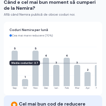
Când e cel mai bun moment să cumperi
de la
Nemira
?
Află când
Nemira
publică de obicei coduri noi.
Coduri
Nemira
per lună
Cea mai mare reducere (
70%
)
5
5
4
4
3
3
3
Media codurilor:
3.7
2
1
Sep
Oct
Nov
Dec
Ian
Feb
Mar
Apr
Mai
Cel mai bun cod de reducere