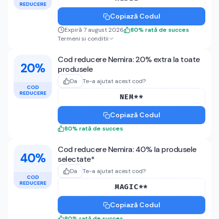
REDUCERE
Copiază Codul
Expiră 7 august 2026
80
%
rată de succes
Termeni si conditii
Cod reducere Nemira: 20% extra la toate
20%
produsele
Da
Te-a ajutat acest cod?
COD
REDUCERE
NEM**
Copiază Codul
80
%
rată de succes
Cod reducere Nemira: 40% la produsele
40%
selectate*
Da
Te-a ajutat acest cod?
COD
REDUCERE
MAGIC**
Copiază Codul
80
%
rată de succes