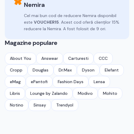
Nemira
Cel mai bun cod de reducere
Nemira
disponibil
este
VOUCHER15
.
Acest cod oferă clienților 15%
reducere la Nemira.
A fost folosit de 9 ori.
Magazine populare
About You
Answear
Carturesti
CCC
Cropp
Douglas
Dr.Max
Dyson
Elefant
eMag
ePantofi
Fashion Days
Lensa
Libris
Lounge by Zalando
Modivo
Mohito
Notino
Sinsay
Trendyol