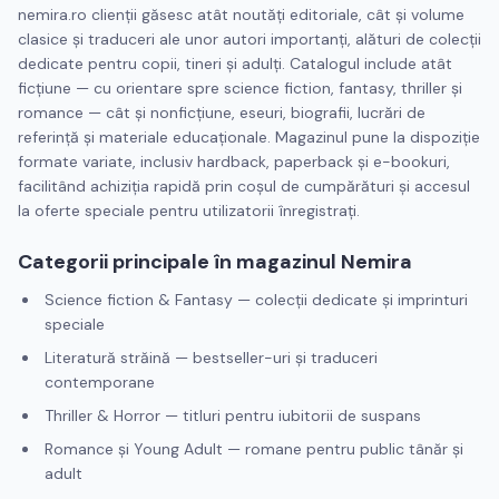
nemira.ro clienţii găsesc atât noutăţi editoriale, cât şi volume
clasice şi traduceri ale unor autori importanţi, alături de colecţii
dedicate pentru copii, tineri şi adulţi. Catalogul include atât
ficţiune — cu orientare spre science fiction, fantasy, thriller şi
romance — cât şi nonficţiune, eseuri, biografii, lucrări de
referinţă şi materiale educaţionale. Magazinul pune la dispoziţie
formate variate, inclusiv hardback, paperback şi e-bookuri,
facilitând achiziţia rapidă prin coşul de cumpărături şi accesul
la oferte speciale pentru utilizatorii înregistraţi.
Categorii principale în magazinul Nemira
Science fiction & Fantasy — colecţii dedicate şi imprinturi
speciale
Literatură străină — bestseller-uri şi traduceri
contemporane
Thriller & Horror — titluri pentru iubitorii de suspans
Romance şi Young Adult — romane pentru public tânăr şi
adult