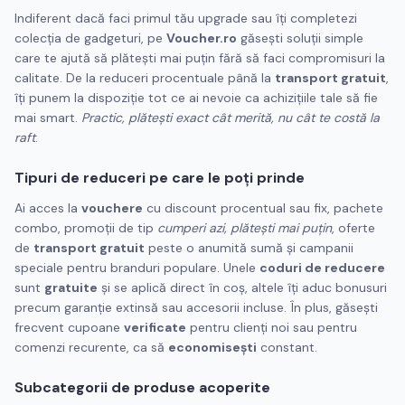
Indiferent dacă faci primul tău upgrade sau îți completezi
colecția de gadgeturi, pe
Voucher.ro
găsești soluții simple
care te ajută să plătești mai puțin fără să faci compromisuri la
calitate. De la reduceri procentuale până la
transport gratuit
,
îți punem la dispoziție tot ce ai nevoie ca achizițiile tale să fie
mai smart.
Practic, plătești exact cât merită, nu cât te costă la
raft
.
Tipuri de reduceri pe care le poți prinde
Ai acces la
vouchere
cu discount procentual sau fix, pachete
combo, promoții de tip
cumperi azi, plătești mai puțin
, oferte
de
transport gratuit
peste o anumită sumă și campanii
speciale pentru branduri populare. Unele
coduri de reducere
sunt
gratuite
și se aplică direct în coș, altele îți aduc bonusuri
precum garanție extinsă sau accesorii incluse. În plus, găsești
frecvent cupoane
verificate
pentru clienți noi sau pentru
comenzi recurente, ca să
economisești
constant.
Subcategorii de produse acoperite