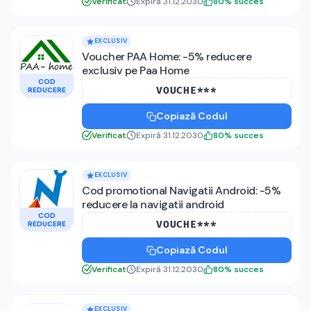
Verificat
Expiră 31.12.2030
80
%
succes
EXCLUSIV
Voucher PAA Home: -5% reducere
exclusiv pe Paa Home
COD
VOUCHE***
REDUCERE
Copiază Codul
Verificat
Expiră 31.12.2030
80
%
succes
EXCLUSIV
Cod promotional Navigatii Android: -5%
reducere la navigatii android
COD
VOUCHE***
REDUCERE
Copiază Codul
Verificat
Expiră 31.12.2030
80
%
succes
EXCLUSIV