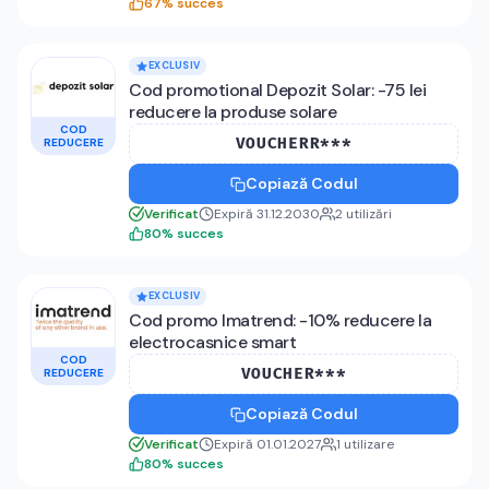
67
%
succes
EXCLUSIV
Cod promotional Depozit Solar: -75 lei
reducere la produse solare
COD
VOUCHERR***
REDUCERE
Copiază Codul
Verificat
Expiră 31.12.2030
2
utilizări
80
%
succes
EXCLUSIV
Cod promo Imatrend: -10% reducere la
electrocasnice smart
COD
VOUCHER***
REDUCERE
Copiază Codul
Verificat
Expiră 01.01.2027
1
utilizare
80
%
succes