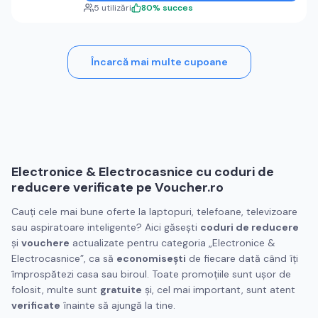
5
utilizări
80
%
succes
Încarcă mai multe cupoane
Electronice & Electrocasnice cu
coduri de
reducere
verificate pe Voucher.ro
Cauți cele mai bune oferte la laptopuri, telefoane, televizoare
sau aspiratoare inteligente? Aici găsești
coduri de reducere
și
vouchere
actualizate pentru categoria „Electronice &
Electrocasnice”, ca să
economisești
de fiecare dată când îți
împrospătezi casa sau biroul. Toate promoțiile sunt ușor de
folosit, multe sunt
gratuite
și, cel mai important, sunt atent
verificate
înainte să ajungă la tine.