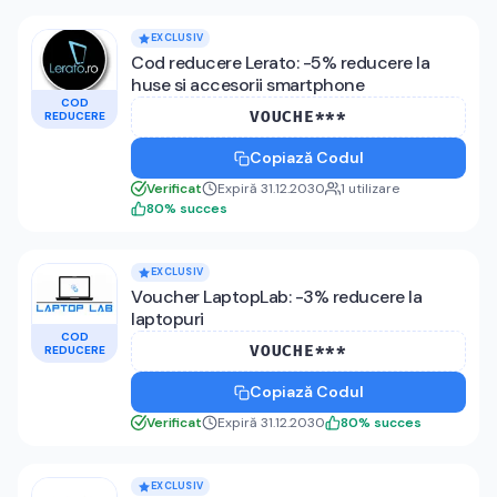
EXCLUSIV
Cod reducere Lerato: -5% reducere la
huse si accesorii smartphone
COD
VOUCHE***
REDUCERE
Copiază Codul
Verificat
Expiră 31.12.2030
1
utilizare
80
%
succes
EXCLUSIV
Voucher LaptopLab: -3% reducere la
laptopuri
COD
VOUCHE***
REDUCERE
Copiază Codul
Verificat
Expiră 31.12.2030
80
%
succes
EXCLUSIV