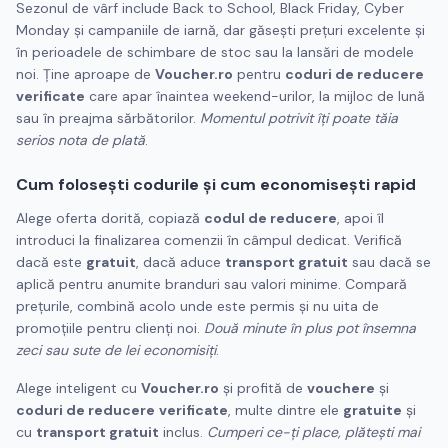
Sezonul de vârf include Back to School, Black Friday, Cyber
Monday și campaniile de iarnă, dar găsești prețuri excelente și
în perioadele de schimbare de stoc sau la lansări de modele
noi. Ține aproape de
Voucher.ro
pentru
coduri de reducere
verificate
care apar înaintea weekend-urilor, la mijloc de lună
sau în preajma sărbătorilor.
Momentul potrivit îți poate tăia
serios nota de plată
.
Cum folosești codurile și cum
economisești
rapid
Alege oferta dorită, copiază
codul de reducere
, apoi îl
introduci la finalizarea comenzii în câmpul dedicat. Verifică
dacă este
gratuit
, dacă aduce
transport gratuit
sau dacă se
aplică pentru anumite branduri sau valori minime. Compară
prețurile, combină acolo unde este permis și nu uita de
promoțiile pentru clienți noi.
Două minute în plus pot însemna
zeci sau sute de lei economisiți
.
Alege inteligent cu
Voucher.ro
și profită de
vouchere
și
coduri de reducere
verificate
, multe dintre ele
gratuite
și
cu
transport gratuit
inclus.
Cumperi ce-ți place, plătești mai