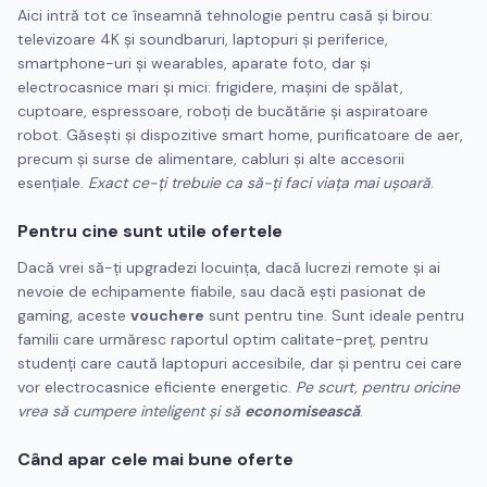
Aici intră tot ce înseamnă tehnologie pentru casă și birou:
televizoare 4K și soundbaruri, laptopuri și periferice,
smartphone-uri și wearables, aparate foto, dar și
electrocasnice mari și mici: frigidere, mașini de spălat,
cuptoare, espressoare, roboți de bucătărie și aspiratoare
robot. Găsești și dispozitive smart home, purificatoare de aer,
precum și surse de alimentare, cabluri și alte accesorii
esențiale.
Exact ce-ți trebuie ca să-ți faci viața mai ușoară
.
Pentru cine sunt utile ofertele
Dacă vrei să-ți upgradezi locuința, dacă lucrezi remote și ai
nevoie de echipamente fiabile, sau dacă ești pasionat de
gaming, aceste
vouchere
sunt pentru tine. Sunt ideale pentru
familii care urmăresc raportul optim calitate-preț, pentru
studenți care caută laptopuri accesibile, dar și pentru cei care
vor electrocasnice eficiente energetic.
Pe scurt, pentru oricine
vrea să cumpere inteligent și să
economisească
.
Când apar cele mai bune oferte