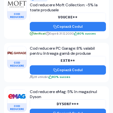
Cod reducere Moft Collection: -5% la
toate produsele
COD
VOUCHE**
REDUCERE
Copiază Codul
Verificat
Expiră 31.12.2030
80
%
succes
Cod reducere PC Garage: 8% valabil
pentru întreaga gamă de produse
EXTR**
COD
REDUCERE
Copiază Codul
28
utilizări
80
%
succes
Cod reducere eMag: 5% în magazinul
Dyson
DYSONF***
COD
REDUCERE