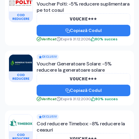
Voucher Polti: -5% reducere suplimentara
pe tot cosul
COD
VOUCHE***
REDUCERE
Copiază Codul
Verificat
Expiră 31.12.2026
80
%
succes
EXCLUSIV
Voucher Generatoare Solare: -5%
reducere la generatoare solare
COD
VOUCHE***
REDUCERE
Copiază Codul
Verificat
Expiră 31.12.2030
80
%
succes
EXCLUSIV
Cod reducere Timebox: -8% reducere la
ceasuri
COD
VOUCHE***
REDUCERE