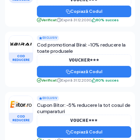
Copiază Codul
Verificat
Expiră 31.12.2030
80
%
succes
EXCLUSIV
Cod promotional Birai: -10% reducere la
toate produsele
COD
VOUCHER***
REDUCERE
Copiază Codul
Verificat
Expiră 31.12.2030
80
%
succes
EXCLUSIV
Cupon Bitor: -5% reducere la tot cosul de
cumparaturi
COD
VOUCHE***
REDUCERE
Copiază Codul