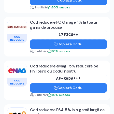
Copiază Codul
19
utilizări
80
%
succes
Cod reducere PC Garage: 1% la toata
gama de produse
17FJCS**
COD
REDUCERE
Copiază Codul
13
utilizări
80
%
succes
Cod reducere eMag: 15% reducere pe
Philips.ro cu codul nostru
AF-RADA***
COD
REDUCERE
Copiază Codul
12
utilizări
80
%
succes
Cod reducere F64: 5% la o gamă largă de