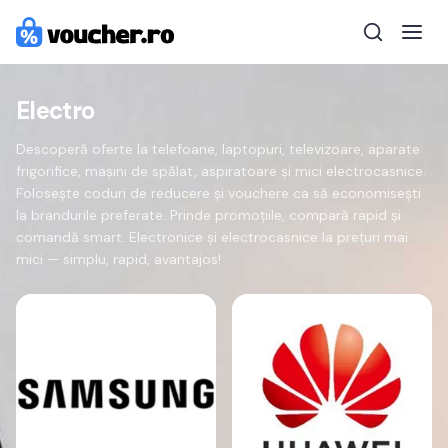
Electro
Descoperă oferte la telefoane, laptopuri, televizoare, aparate
frigorifice, mașini de spălat, aspiratoare și mici electrocasnice.
Folosește coduri de reducere și vouchere ca să economisești
la brandurile preferate. Prinde promoțiile, compară rapid și
comandă smart. Electronice și electrocasnice la prețuri mai
mici — simplu, rapid, avantajos!